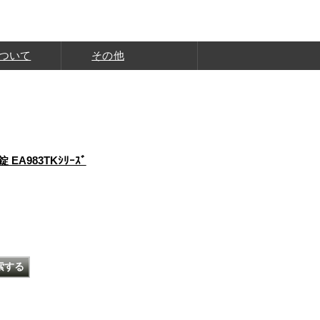
ついて
その他
 EA983TKｼﾘｰｽﾞ