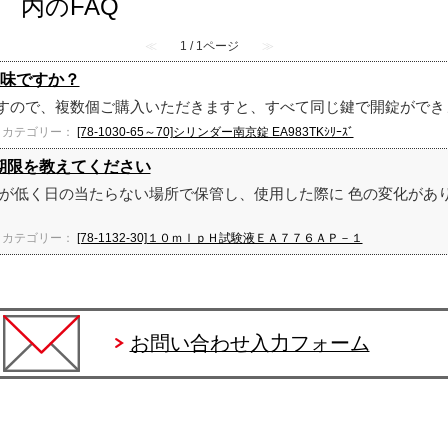
] 』 内のFAQ
≪
1 / 1ページ
≫
う意味ですか？
すので、複数個ご購入いただきますと、すべて同じ鍵で開錠がで
カテゴリー：
[78-1030-65～70]シリンダー南京錠 EA983TKｼﾘｰｽﾞ
使用期限を教えてください
度が低く日の当たらない場所で保管し、使用した際に 色の変化があ
カテゴリー：
[78-1132-30]１０ｍｌｐＨ試験液ＥＡ７７６ＡＰ－１
お問い合わせ入力フォーム