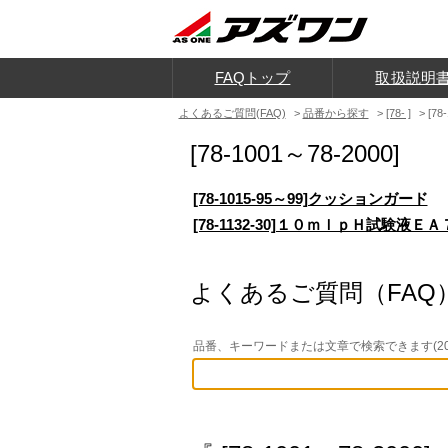
FAQトップ
取扱説明
よくあるご質問(FAQ)
>
品番から探す
>
[78- ]
>
[78
[78-1001～78-2000]
[78-1015-95～99]クッションガード
[78-1132-30]１０ｍｌｐＨ試験液
よくあるご質問（FAQ
品番、キーワードまたは文章で検索できます(20