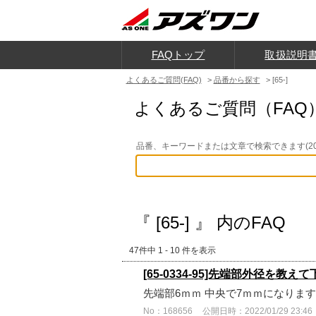
FAQトップ
取扱説明
よくあるご質問(FAQ)
>
品番から探す
>
[65-]
よくあるご質問（FAQ
品番、キーワードまたは文章で検索できます(20
『 [65-] 』 内のFAQ
47件中 1 - 10 件を表示
[65-0334-95]先端部外径を教え
先端部6ｍｍ 中央で7ｍｍになりま
No：168656
公開日時：2022/01/29 23:46