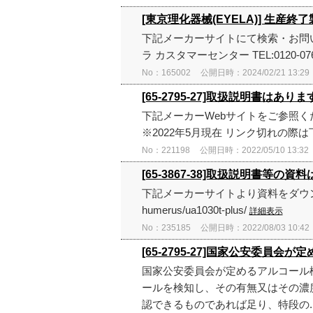
[東京理化器械(EYELA)] 生
下記メーカーサイトにて検索・お問
ラ カスタマーセンター TEL:0120-076-
No：165002
公開日時：2024/02/21 13:29
[65-2795-27]取扱説明書はあり
下記メーカーWebサイトをご参照ください。 ＜株式
※2022年5月現在 リンク切れの際
No：221198
公開日時：2022/05/10 13:32
[65-3867-38]取扱説明書等の
下記メーカーサイトより資料をダウンロード頂けます
humerus/ua1030t-plus/
詳細表示
No：235185
公開日時：2022/08/03 10:42
[65-2795-27]国家公安委員
国家公安委員会が定めるアルコール
ールを検知し、その有無又はその濃
認できるものであれば足り、特段の..