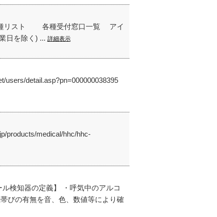
機種リスト 各種受付窓口一覧 アイ
業日を除く) ...
詳細表示
etail.asp?pn=000000038395
ts/medical/hhc/hhc-
ール検知器の定義】 ・呼気中のアルコ
気帯びの有無を音、色、数値等により確