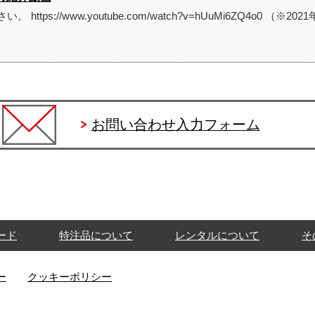
ps://www.youtube.com/watch?v=hUuMi6ZQ4o0 （
お問い合わせ入力フォーム
ード
特注品について
レンタルについて
そ
ー
クッキーポリシー