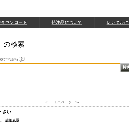
書ダウンロード
特注品について
レンタルに
）の検索
0文字以内)
≪
1 / 5ページ
≫
て下さい
す。
詳細表示