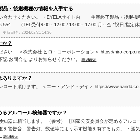
産終了製品・後継機種の情報を入手する
い合わせください。 ・EYELAサイト内 生産終了製品・後継
554 (TEL受付9:00～12:00 / 13:00～17:00 月～金 *祝日,指定休
更新日時：2024/02/21 14:30
ますか？
会社 ヒロ・コーポレーション＞ https://hiro-corpo.net/users/d
は下記 お問合せ よりお知らせください。
詳細表示
資料はありますか？
。 ＜エー・アンド・デイ＞ https://www.aandd.co.jp/produc
会が定めるアルコール検知器ですか？
検知器に相当します。 （参考） 【国家公安委員会が定めるアルコ
度を警告音、警告灯、数値等により示す機能を有するもの。 ・酒
.
詳細表示