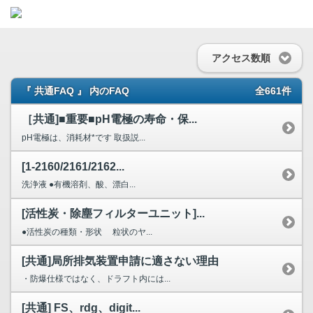
アクセス数順
『 共通FAQ 』 内のFAQ
全661件
［共通]■重要■pH電極の寿命・保...
pH電極は、消耗材*です 取扱説...
[1-2160/2161/2162...
洗浄液 ●有機溶剤、酸、漂白...
[活性炭・除塵フィルターユニット]...
●活性炭の種類・形状 粒状のヤ...
[共通]局所排気装置申請に適さない理由
・防爆仕様ではなく、ドラフト内には...
[共通] FS、rdg、digit...