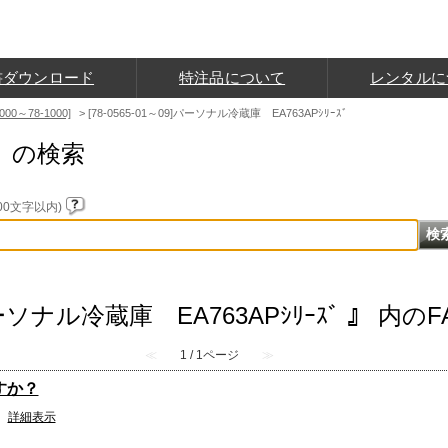
書ダウンロード
特注品について
レンタルに
-000～78-1000]
>
[78-0565-01～09]パーソナル冷蔵庫 EA763APｼﾘｰｽﾞ
）の検索
0文字以内)
]パーソナル冷蔵庫 EA763APｼﾘｰｽﾞ 』 内のF
≪
1 / 1ページ
≫
ますか？
。
詳細表示