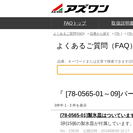
FAQトップ
取扱説明
よくあるご質問(FAQ)
>
品番から探す
>
[78- ]
>
[78
よくあるご質問（FAQ
品番、キーワードまたは文章で検索できます(20
『 [78-0565-01～09
3件中 1 - 3 件を表示
[78-0565-01]製氷皿はついてい
3列15個の製氷皿が付属しています
No：23639
公開日時：2018/08/30 10:17