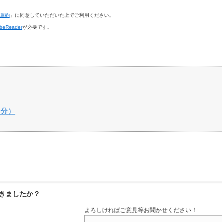
規約
」に同意していただいた上でご利用ください。
beReader
が必要です。
ト分）
きましたか？
よろしければご意見等お聞かせください！